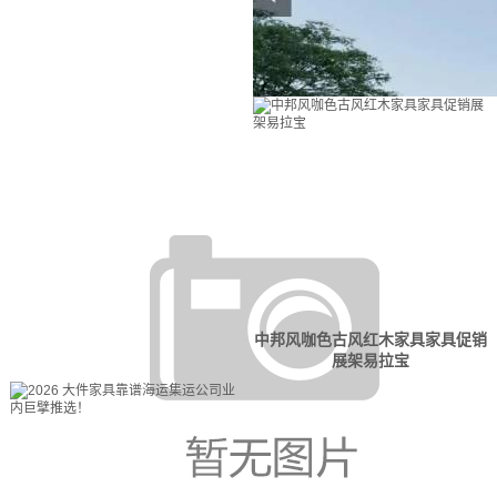
熊猫体育手机版下载包河区保利海
上瑧悦[官方网站]售楼处电话丨营
销核心迎接您-官方最新宣告资讯-
最新代价-售楼处地点-户型
与光阴共滋长：源氏木语领跑黑胡
中邦风咖色古风红木家具家具促销
桃木墟市并演绎家居激情叙事
展架易拉宝