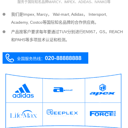
服务于国际知名品牌MARCY、IMPEX、ADIDAS、IVANKO等
我们是Impex, Marcy， Wal-mart, Adidas， Intersport,
Academy, Costco等国际知名品牌的合作供应商。
产品按客户要求每年要通过TUV分别进行EN957，GS，REACH
和PAHS等多项技术认证和检测。
020-88888888
全国服务热线：