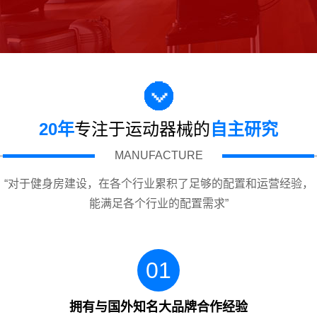
20年
专注于运动器械的
自主研究
MANUFACTURE
“对于健身房建设，在各个行业累积了足够的配置和运营经验，
能满足各个行业的配置需求”
01
拥有与国外知名大品牌合作经验