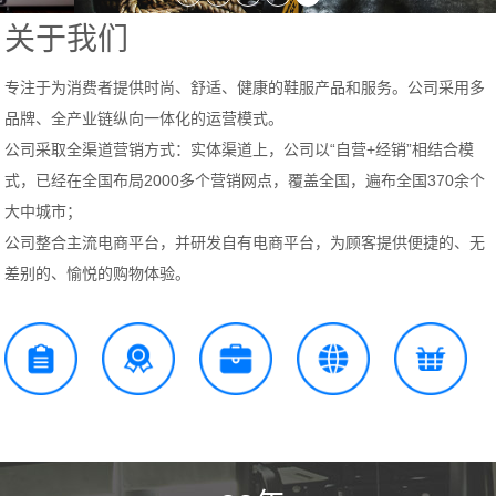
关于我们
专注于为消费者提供时尚、舒适、健康的鞋服产品和服务。公司采用多
品牌、全产业链纵向一体化的运营模式。
公司采取全渠道营销方式：实体渠道上，公司以“自营+经销”相结合模
式，已经在全国布局2000多个营销网点，覆盖全国，遍布全国370余个
大中城市；
公司整合主流电商平台，并研发自有电商平台，为顾客提供便捷的、无
差别的、愉悦的购物体验。