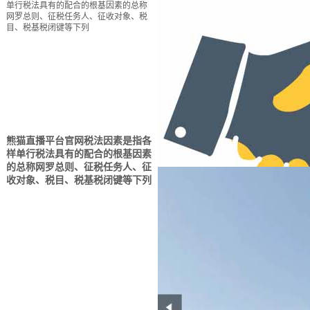
熊猫直播平台官网税法因素是指各
熊猫直播平台官网江苏洛基木业有
样单行税法具有的配合的根基因素
限公司
的总称网罗总则、征税任务人、征
收对象、税目、税基税闭键等下列