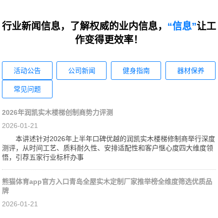
行业新闻信息，了解权威的业内信息，
“信息”
让工
作变得更效率！
活动公告
公司新闻
健身指南
器材保养
常见问题
2026年润凯实木楼梯创制商势力评测
2026-01-21
本讲述针对2026年上半年口碑优越的润凯实木楼梯修制商举行深度
测评，从时间工艺、质料耐久性、安排适配性和客户惬心度四大维度领
悟，引荐五家行业标杆办事
熊猫体育app官方入口青岛全屋实木定制厂家推举榜全维度筛选优质品
牌
2026-01-21