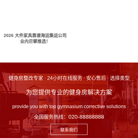
2026 大件家具靠谱海运集运公司
业内巨擘推选！
健身房整改专家 · 24小时在线服务 · 安心售后 · 选择类型
为您提供专业的健身房解决方案
provide you with top gymnasium corrective solutions
020-88888888
全国服务热线：
联系我们