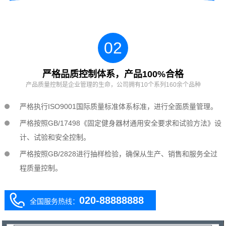
02
严格品质控制体系，产品100%合格
产品质量控制是企业管理的生命，公司拥有10个系列160余个品种
严格执行ISO9001国际质量标准体系标准，进行全面质量管理。
严格按照GB/17498《固定健身器材通用安全要求和试验方法》设
计、试验和安全控制。
严格按照GB/2828进行抽样检验，确保从生产、销售和服务全过
程质量控制。
020-88888888
全国服务热线：